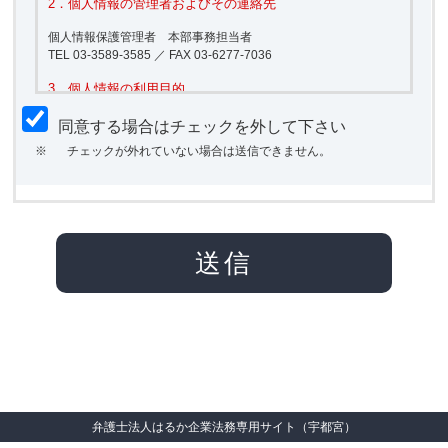
2．個人情報の管理者およびその連絡先
個人情報保護管理者 本部事務担当者
TEL 03-3589-3585 ／ FAX 03-6277-7036
3．個人情報の利用目的
当事務所当事務所が取得した資料請求やお問い合わせを頂いた方
同意する場合はチェックを外して下さい
の情報はお問い合わせへの対応の目的に個人情報を使用します。
※
チェックが外れていない場合は送信できません。
4．個人情報の取扱いの委託について
取得した個人情報は、利用目的の範囲内において、一部外部への
委託を行う可能性があります。
5.本人が容易に認識できない方法による個人情報の取得
クッキーやウェブビーコン等を用いるなどして、本人が容易に認
識できない方法による個人情報の取得は行っておりません。
6.個人情報の安全管理措置について
取得した個人情報については、漏洩、減失またはき損の防止と是
正、その他個人情報の安全管理のために必要かつ適切な措置を講
じます。
弁護士法人はるか企業法務専用サイト（宇都宮）
お問合せへの回答後、取得した個人情報は当事務所内において削